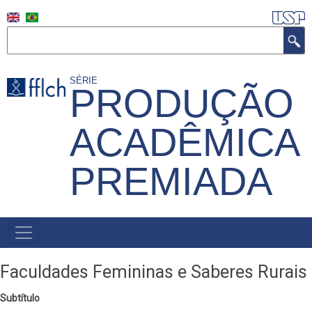
Pular
para
Buscar
o
conteúdo
SÉRIE
PRODUÇÃO
principal
ACADÊMICA
PREMIADA
MENU
PRIMÁRIO
Faculdades Femininas e Saberes Rurais
Subtítulo