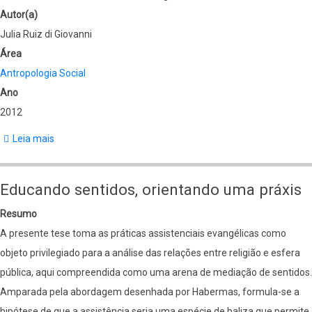
Autor(a)
Julia Ruiz di Giovanni
Área
Antropologia Social
Ano
2012
Leia mais
sobre
Cadernos
do
Educando sentidos, orientando uma práxis
outro
Resumo
mundo
A presente tese toma as práticas assistenciais evangélicas como
objeto privilegiado para a análise das relações entre religião e esfera
pública, aqui compreendida como uma arena de mediação de sentidos.
Amparada pela abordagem desenhada por Habermas, formula-se a
hipótese de que a assistência seria uma espécie de baliza que permite