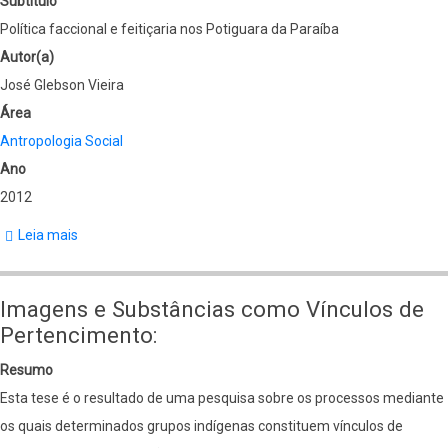
Subtítulo
Política faccional e feitiçaria nos Potiguara da Paraíba
Autor(a)
José Glebson Vieira
Área
Antropologia Social
Ano
2012
Leia mais
sobre
Amigos
e
Imagens e Substâncias como Vínculos de
competidores
Pertencimento:
Resumo
Esta tese é o resultado de uma pesquisa sobre os processos mediante
os quais determinados grupos indígenas constituem vínculos de