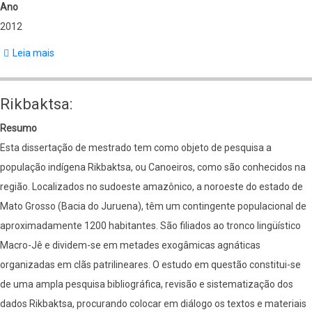
Ano
2012
Leia mais
sobre
Imagens
e
Rikbaktsa:
Substâncias
Resumo
como
Esta dissertação de mestrado tem como objeto de pesquisa a
Vínculos
população indígena Rikbaktsa, ou Canoeiros, como são conhecidos na
de
região. Localizados no sudoeste amazônico, a noroeste do estado de
Pertencimento:
Mato Grosso (Bacia do Juruena), têm um contingente populacional de
aproximadamente 1200 habitantes. São filiados ao tronco lingüístico
Macro-Jê e dividem-se em metades exogâmicas agnáticas
organizadas em clãs patrilineares. O estudo em questão constitui-se
de uma ampla pesquisa bibliográfica, revisão e sistematização dos
dados Rikbaktsa, procurando colocar em diálogo os textos e materiais