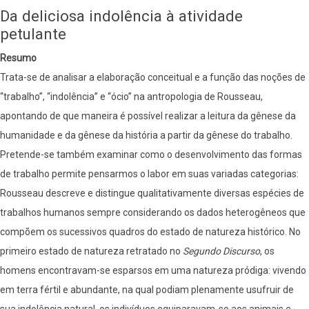
de
Da deliciosa indolência à atividade
saberes
petulante
Guarani
Resumo
Mbya:
Trata-se de analisar a elaboração conceitual e a função das noções de
modos
“trabalho”, “indolência” e “ócio” na antropologia de Rousseau,
de
apontando de que maneira é possível realizar a leitura da gênese da
criar,
humanidade e da gênese da história a partir da gênese do trabalho.
crescer
Pretende-se também examinar como o desenvolvimento das formas
e
de trabalho permite pensarmos o labor em suas variadas categorias:
comunicar
Rousseau descreve e distingue qualitativamente diversas espécies de
trabalhos humanos sempre considerando os dados heterogêneos que
compõem os sucessivos quadros do estado de natureza histórico. No
primeiro estado de natureza retratado no
Segundo Discurso
, os
homens encontravam-se esparsos em uma natureza pródiga: vivendo
em terra fértil e abundante, na qual podiam plenamente usufruir de