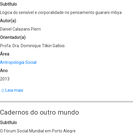
Subtítulo
Lógica do sensível e corporalidade no pensamento guarani-mbya
Autor(a)
Daniel Calazans Pierri
Orientador(a)
Profa. Dra. Dominique Tilkin Gallois
Área
Antropologia Social
Ano
2013
Leia mais
sobre
O
perecível
Cadernos do outro mundo
e
Subtítulo
o
O Fórum Social Mundial em Porto Alegre
imperecível