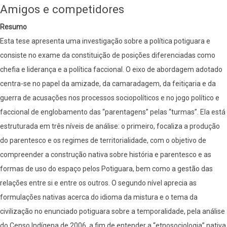
sentidos,
Amigos e competidores
orientando
Resumo
uma
Esta tese apresenta uma investigação sobre a política potiguara e
práxis
consiste no exame da constituição de posições diferenciadas como
chefia e liderança e a política faccional. O eixo de abordagem adotado
centra-se no papel da amizade, da camaradagem, da feitiçaria e da
guerra de acusações nos processos sociopolíticos e no jogo político e
faccional de englobamento das “parentagens” pelas “turmas”. Ela está
estruturada em três níveis de análise: o primeiro, focaliza a produção
do parentesco e os regimes de territorialidade, com o objetivo de
compreender a construção nativa sobre história e parentesco e as
formas de uso do espaço pelos Potiguara, bem como a gestão das
relações entre si e entre os outros. O segundo nível aprecia as
formulações nativas acerca do idioma da mistura e o tema da
civilização no enunciado potiguara sobre a temporalidade, pela análise
do Censo Indígena de 2006, a fim de entender a “etnosociologia” nativa