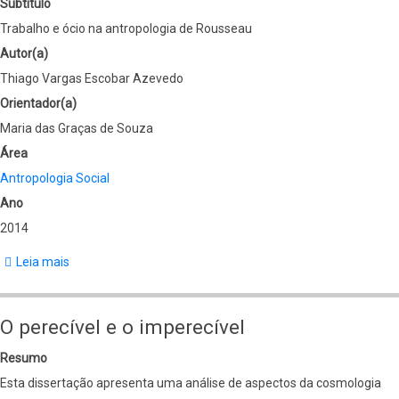
Subtítulo
Trabalho e ócio na antropologia de Rousseau
Autor(a)
Thiago Vargas Escobar Azevedo
Orientador(a)
Maria das Graças de Souza
Área
Antropologia Social
Ano
2014
Leia mais
sobre
Da
deliciosa
O perecível e o imperecível
indolência
Resumo
à
Esta dissertação apresenta uma análise de aspectos da cosmologia
atividade