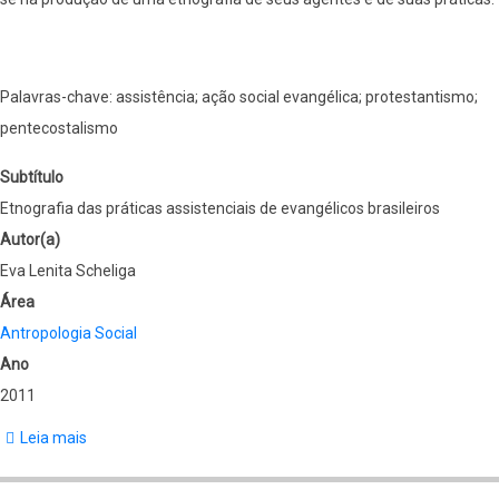
Palavras-chave: assistência; ação social evangélica; protestantismo;
pentecostalismo
Subtítulo
Etnografia das práticas assistenciais de evangélicos brasileiros
Autor(a)
Eva Lenita Scheliga
Área
Antropologia Social
Ano
2011
Leia mais
sobre
Educando